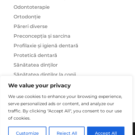
Odontoterapie
Ortodonție
Păreri diverse
Preconcepția și sarcina
Profilaxie și igienă dentară
Protetică dentară
Sănătatea dinților
Sănătatea dinților la copii
Știați că…?
We value your privacy
Tratamentul stomatologic la pacienții cu
We use cookies to enhance your browsing experience,
afecțiuni sistemice
serve personalized ads or content, and analyze our
traffic. By clicking "Accept All", you consent to our use
of cookies.
Copywriting© 2025 - Clinica Stomatologica Dr.
Customize
Reject All
Accept All