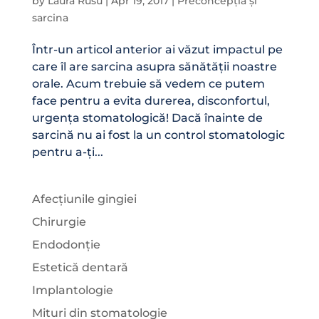
by
Laura Rusu
|
Apr 19, 2017
|
Preconcepția și
sarcina
Într-un articol anterior ai văzut impactul pe
care îl are sarcina asupra sănătății noastre
orale. Acum trebuie să vedem ce putem
face pentru a evita durerea, disconfortul,
urgența stomatologică! Dacă înainte de
sarcină nu ai fost la un control stomatologic
pentru a-ți...
Afecțiunile gingiei
Chirurgie
Endodonție
Estetică dentară
Implantologie
Mituri din stomatologie