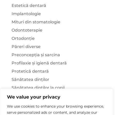
Estetică dentară
Implantologie
Mituri din stomatologie
Odontoterapie
Ortodonție
Păreri diverse
Preconcepția și sarcina
Profilaxie și igienă dentară
Protetică dentară
Sănătatea dinților
Sănătatea dinților la copii
Știați că…?
We value your privacy
Tratamentul stomatologic la pacienții cu
We use cookies to enhance your browsing experience,
afecțiuni sistemice
serve personalized ads or content, and analyze our