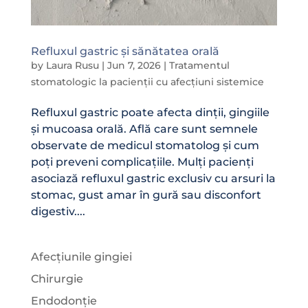
Refluxul gastric și sănătatea orală
by
Laura Rusu
|
Jun 7, 2026
|
Tratamentul
stomatologic la pacienții cu afecțiuni sistemice
Refluxul gastric poate afecta dinții, gingiile
și mucoasa orală. Află care sunt semnele
observate de medicul stomatolog și cum
poți preveni complicațiile. Mulți pacienți
asociază refluxul gastric exclusiv cu arsuri la
stomac, gust amar în gură sau disconfort
digestiv....
Afecțiunile gingiei
Chirurgie
Endodonție