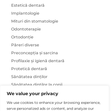
Estetică dentară
Implantologie
Mituri din stomatologie
Odontoterapie
Ortodonție
Păreri diverse
Preconcepția și sarcina
Profilaxie și igienă dentară
Protetică dentară
Sănătatea dinților
Sănătatea dinților la copii
Știați că…?
We value your privacy
Tratamentul stomatologic la pacienții cu
We use cookies to enhance your browsing experience,
afecțiuni sistemice
serve personalized ads or content, and analyze our