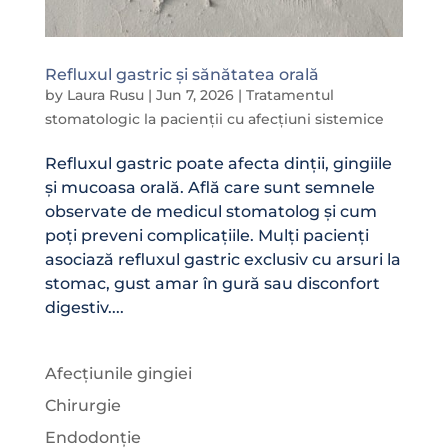
Refluxul gastric și sănătatea orală
by
Laura Rusu
|
Jun 7, 2026
|
Tratamentul
stomatologic la pacienții cu afecțiuni sistemice
Refluxul gastric poate afecta dinții, gingiile
și mucoasa orală. Află care sunt semnele
observate de medicul stomatolog și cum
poți preveni complicațiile. Mulți pacienți
asociază refluxul gastric exclusiv cu arsuri la
stomac, gust amar în gură sau disconfort
digestiv....
Afecțiunile gingiei
Chirurgie
Endodonție