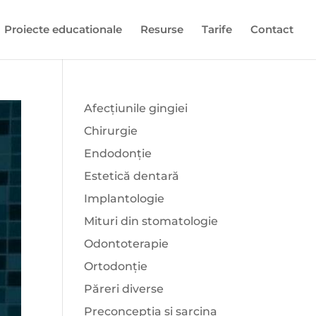
Proiecte educationale
Resurse
Tarife
Contact
Afecțiunile gingiei
Chirurgie
Endodonție
Estetică dentară
Implantologie
Mituri din stomatologie
Odontoterapie
Ortodonție
Păreri diverse
Preconcepția și sarcina