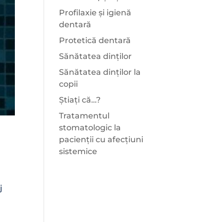
Profilaxie și igienă
dentară
Protetică dentară
Sănătatea dinților
Sănătatea dinților la
copii
Știați că…?
Tratamentul
stomatologic la
pacienții cu afecțiuni
sistemice
j