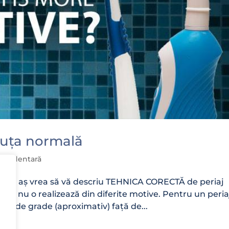
riuța normală
ienă dentară
ebare aș vrea să vă descriu TEHNICA CORECTĂ de periaj
 sau nu o realizează din diferite motive. Pentru un peria
 45 de grade (aproximativ) față de...