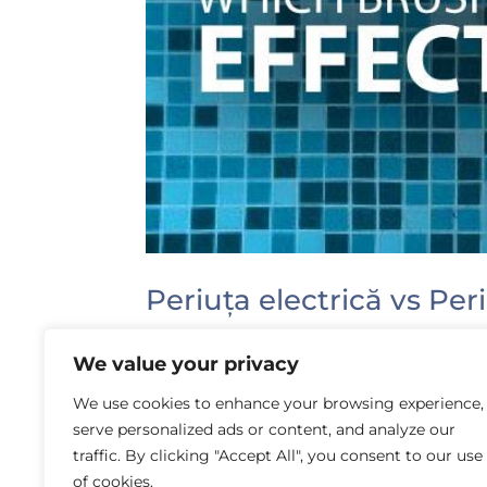
Periuța electrică vs Pe
by
Laura Rusu
|
Jun 10, 2015
|
Profilaxie și ig
We value your privacy
Înainte de a răspunde la această într
We use cookies to enhance your browsing experience,
dentar, tehnică pe care mulți nu o știu
serve personalized ads or content, and analyze our
corect, periuța se ține într-un unghi de
traffic. By clicking "Accept All", you consent to our use
of cookies.