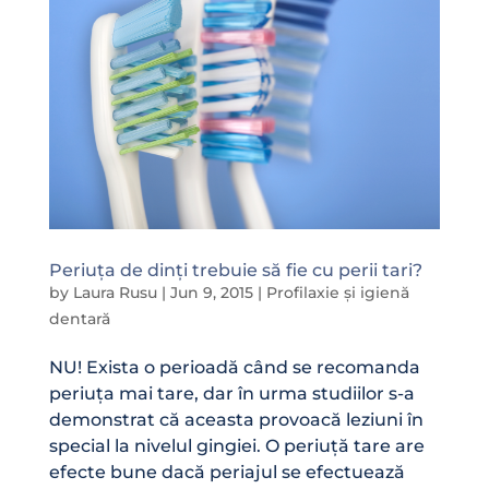
Periuța de dinți trebuie să fie cu perii tari?
by
Laura Rusu
|
Jun 9, 2015
|
Profilaxie și igienă
dentară
NU! Exista o perioadă când se recomanda
periuța mai tare, dar în urma studiilor s-a
demonstrat că aceasta provoacă leziuni în
special la nivelul gingiei. O periuță tare are
efecte bune dacă periajul se efectuează