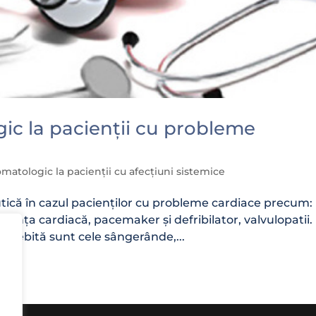
ic la pacienții cu probleme
matologic la pacienții cu afecțiuni sistemice
tică în cazul pacienților cu probleme cardiace precum:
iciența cardiacă, pacemaker și defribilator, valvulopatii.
eosebită sunt cele sângerânde,...