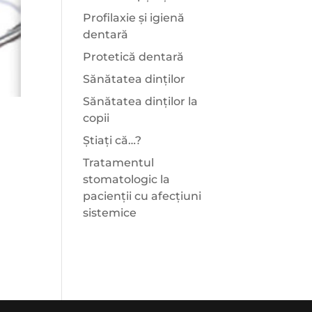
Profilaxie și igienă
dentară
Protetică dentară
Sănătatea dinților
Sănătatea dinților la
copii
Știați că…?
Tratamentul
stomatologic la
pacienții cu afecțiuni
sistemice