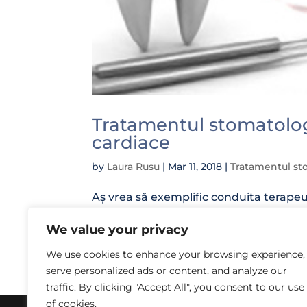
Tratamentul stomatolog
cardiace
by
Laura Rusu
|
Mar 11, 2018
|
Tratamentul sto
Aș vrea să exemplific conduita terapeu
cardiopatiile ischemice, aritmiile, insuf
We value your privacy
Manoperele la care se cere o atenție d
We use cookies to enhance your browsing experience,
serve personalized ads or content, and analyze our
traffic. By clicking "Accept All", you consent to our use
of cookies.