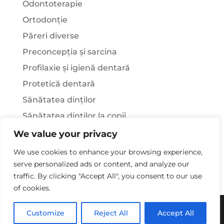
Odontoterapie
Ortodonție
Păreri diverse
Preconcepția și sarcina
Profilaxie și igienă dentară
Protetică dentară
Sănătatea dinților
Sănătatea dinților la copii
Știați că…?
We value your privacy
Tratamentul stomatologic la pacienții cu
We use cookies to enhance your browsing experience,
afecțiuni sistemice
serve personalized ads or content, and analyze our
traffic. By clicking "Accept All", you consent to our use
of cookies.
Copywriting© 2025 - Clinica Stomatologica Dr.
Customize
Reject All
Accept All
Laura Rusu. Toate drepturile rezervate.