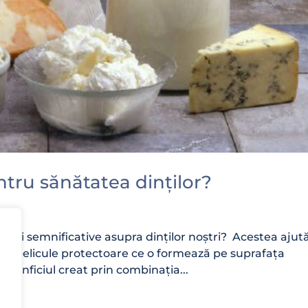
tru sănătatea dinților?
neficii semnificative asupra dinților noștri? Acestea ajut
nei pelicule protectoare ce o formează pe suprafața
 benficiul creat prin combinația...