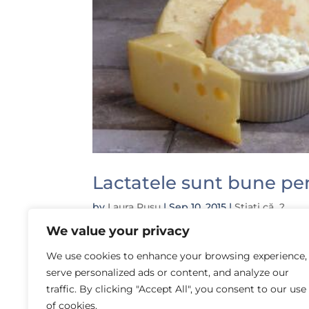
Lactatele sunt bune pen
by
Laura Rusu
|
Sep 10, 2015
|
Știați că...?
We value your privacy
Știați că laptele, iaurtul, brânza au be
împotriva eroziunii dentare datorită u
We use cookies to enhance your browsing experience,
dinților. Acum vă puteți da seama și de
serve personalized ads or content, and analyze our
traffic. By clicking "Accept All", you consent to our use
of cookies.