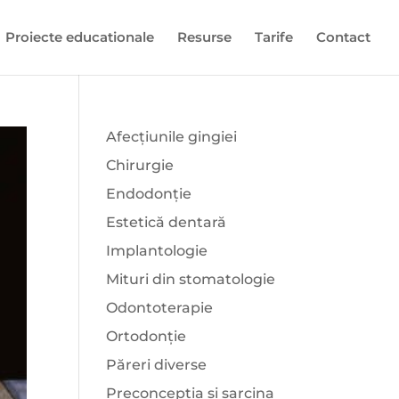
Proiecte educationale
Resurse
Tarife
Contact
Afecțiunile gingiei
Chirurgie
Endodonție
Estetică dentară
Implantologie
Mituri din stomatologie
Odontoterapie
Ortodonție
Păreri diverse
Preconcepția și sarcina