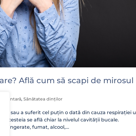
oare? Află cum să scapi de mirosul
enă dentară
,
Sănătatea dinților
eră sau a suferit cel puțin o dată din cauza respirației u
 acesteia se află chiar la nivelul cavității bucale.
le ingerate, fumat, alcool,...