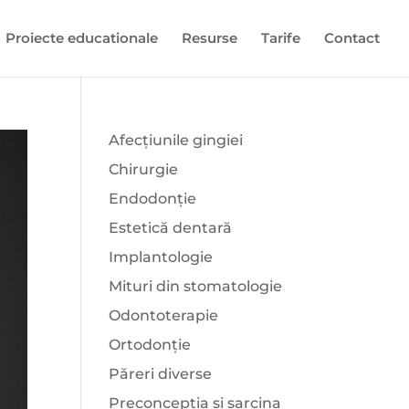
Proiecte educationale
Resurse
Tarife
Contact
Afecțiunile gingiei
Chirurgie
Endodonție
Estetică dentară
Implantologie
Mituri din stomatologie
Odontoterapie
Ortodonție
Păreri diverse
Preconcepția și sarcina