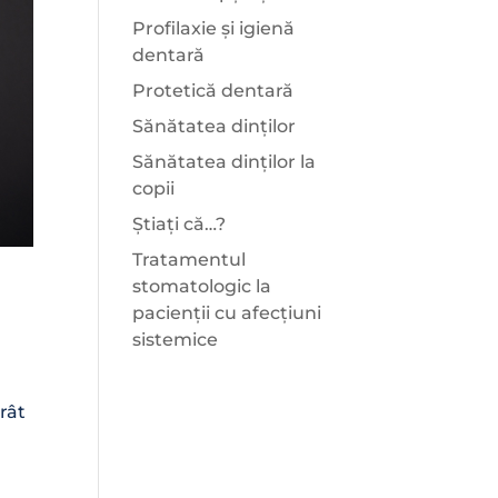
Profilaxie și igienă
dentară
Protetică dentară
Sănătatea dinților
Sănătatea dinților la
copii
Știați că…?
Tratamentul
stomatologic la
pacienții cu afecțiuni
sistemice
rât