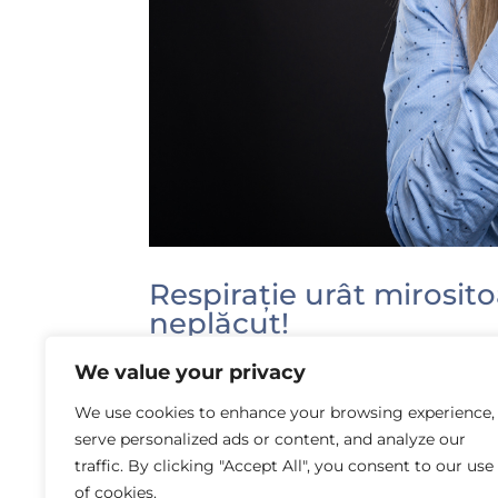
Respirație urât mirosit
neplăcut!
by
Laura Rusu
|
Jul 4, 2015
|
Profilaxie și igi
We value your privacy
Studiile arată că 40% din populație suf
We use cookies to enhance your browsing experience,
mirositoare. De cele mai multe ori cauza
serve personalized ads or content, and analyze our
Intensitatea acesteia diferă de alimente
traffic. By clicking "Accept All", you consent to our use
of cookies.