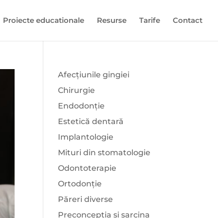
Proiecte educationale
Resurse
Tarife
Contact
Afecțiunile gingiei
Chirurgie
Endodonție
Estetică dentară
Implantologie
Mituri din stomatologie
Odontoterapie
Ortodonție
Păreri diverse
Preconcepția și sarcina