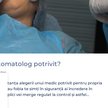
omatolog potrivit?
ilor
portanța alegerii unui medic potrivit pentru propria
 sau fobia te simți în siguranță ai încredere în
e aplici vei merge regulat la control și astfel...