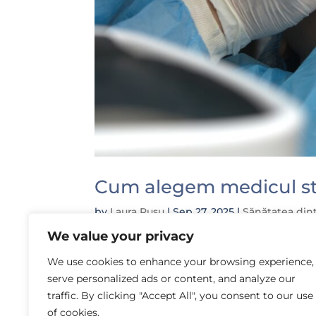
Cum alegem medicul st
by
Laura Rusu
|
Sep 27, 2025
|
Sănătatea dinț
We value your privacy
În primul rând aș vrea să menționez im
persoană: medicul potrivit alungă teama
We use cookies to enhance your browsing experience,
recomandările medicului, le respecți și l
serve personalized ads or content, and analyze our
traffic. By clicking "Accept All", you consent to our use
of cookies.