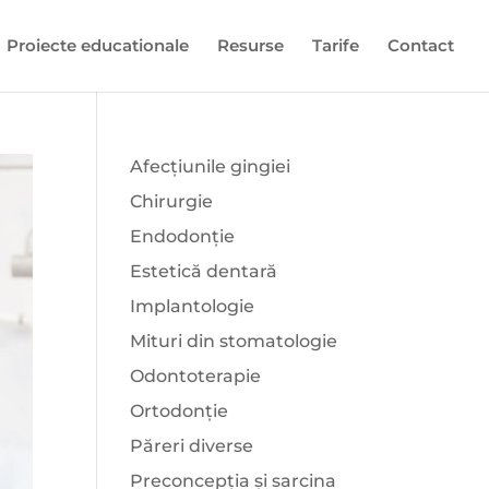
Proiecte educationale
Resurse
Tarife
Contact
Afecțiunile gingiei
Chirurgie
Endodonție
Estetică dentară
Implantologie
Mituri din stomatologie
Odontoterapie
Ortodonție
Păreri diverse
Preconcepția și sarcina