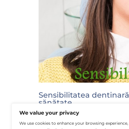
Sensibilitatea dentina
sănătate
We value your privacy
by
Laura Rusu
|
Jun 12, 2015
|
Profilaxie și ig
We use cookies to enhance your browsing experience,
Ce este sensibilitatea dentinară? Cu se