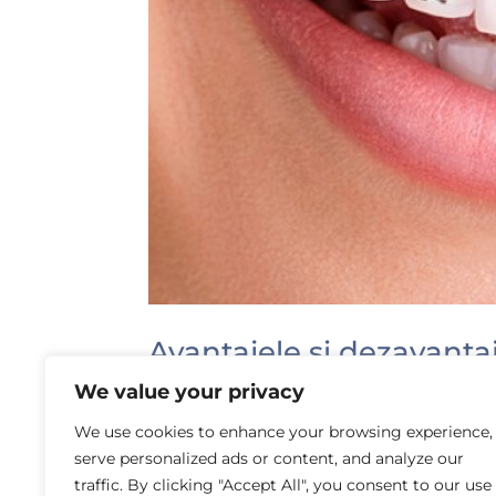
Avantajele și dezavanta
We value your privacy
by
Laura Rusu
|
Feb 2, 2017
|
Ortodonție
We use cookies to enhance your browsing experience,
Aparatele dentare au fost folosite încă 
serve personalized ads or content, and analyze our
dinților, iar in secolul 18 doi francezi
traffic. By clicking "Accept All", you consent to our use
existat de multă vreme, pentru oameni