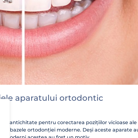
jele aparatului ortodontic
din antichitate pentru corectarea pozițiilor vicioase ale
 au pus bazele ortodonției moderne. Deși aceste aparate a
i moderni acestea au fost un motiv...