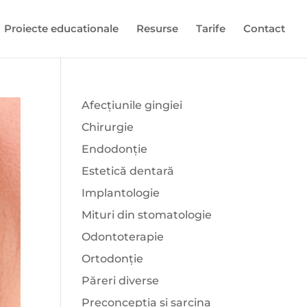
Proiecte educationale
Resurse
Tarife
Contact
Afecțiunile gingiei
Chirurgie
Endodonție
Estetică dentară
Implantologie
Mituri din stomatologie
Odontoterapie
Ortodonție
Păreri diverse
Preconcepția și sarcina