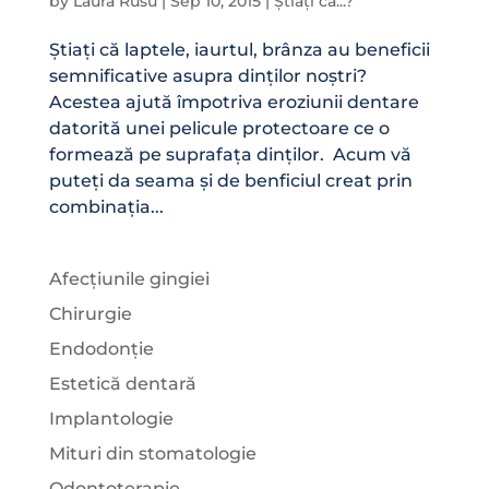
by
Laura Rusu
|
Sep 10, 2015
|
Știați că...?
Știați că laptele, iaurtul, brânza au beneficii
semnificative asupra dinților noștri?
Acestea ajută împotriva eroziunii dentare
datorită unei pelicule protectoare ce o
formează pe suprafața dinților. Acum vă
puteți da seama și de benficiul creat prin
combinația...
Afecțiunile gingiei
Chirurgie
Endodonție
Estetică dentară
Implantologie
Mituri din stomatologie
Odontoterapie