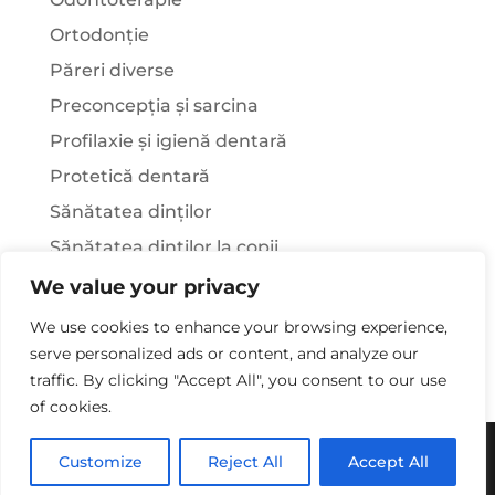
Ortodonție
Păreri diverse
Preconcepția și sarcina
Profilaxie și igienă dentară
Protetică dentară
Sănătatea dinților
Sănătatea dinților la copii
Știați că…?
We value your privacy
Tratamentul stomatologic la pacienții cu
We use cookies to enhance your browsing experience,
afecțiuni sistemice
serve personalized ads or content, and analyze our
traffic. By clicking "Accept All", you consent to our use
of cookies.
Copywriting© 2025 - Clinica Stomatologica Dr.
Customize
Reject All
Accept All
Laura Rusu. Toate drepturile rezervate.