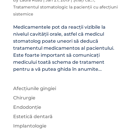
by
Laura Rusu
|
Jan 27, 2019
|
Știați că...?
,
Tratamentul stomatologic la pacienții cu afecțiuni
sistemice
Medicamentele pot da reacții vizibile la
nivelul cavității orale, astfel că medicul
stomatolog poate uneori să deducă
tratamentul medicamentos al pacientului.
Este foarte important să comunicați
medicului toată schema de tratament
pentru a vă putea ghida în anumite...
Afecțiunile gingiei
Chirurgie
Endodonție
Estetică dentară
Implantologie