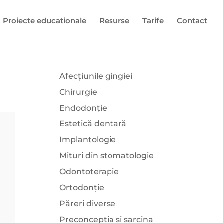
Proiecte educationale
Resurse
Tarife
Contact
Afecțiunile gingiei
Chirurgie
Endodonție
Estetică dentară
Implantologie
Mituri din stomatologie
Odontoterapie
Ortodonție
Păreri diverse
Preconcepția și sarcina