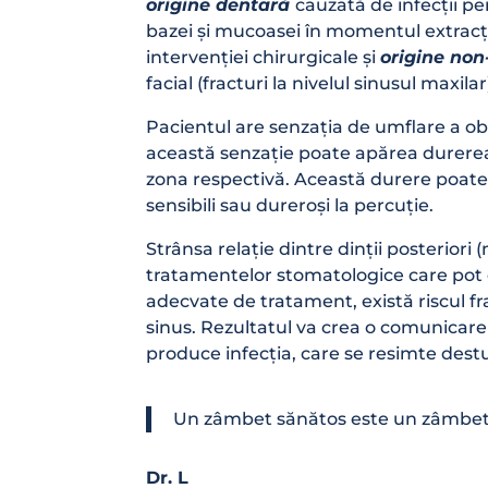
origine dentară
cauzată de infecții pe
bazei și mucoasei în momentul extracție
intervenției chirurgicale și
origine non
facial (fracturi la nivelul sinusul maxilar
Pacientul are senzația de umflare a o
această senzație poate apărea durerea d
zona respectivă. Această durere poate fi
sensibili sau dureroși la percuție.
Strânsa relație dintre dinții posteriori
tratamentelor stomatologice care pot 
adecvate de tratament, există riscul fra
sinus. Rezultatul va crea o comunicare 
produce infecția, care se resimte destul
Un zâmbet sănătos este un zâmbet
Dr. L