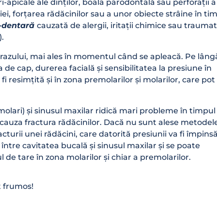
ri-apicale ale dinților, boala parodontală sau perforații a
i, forțarea rădăcinilor sau a unor obiecte strâine în ti
-dentară
cauzată de alergii, iritații chimice sau trauma
).
brazului, mai ales în momentul când se apleacă. Pe lâng
e cap, durerea facială și sensibilitatea la presiune în
 resimțită și în zona premolarilor și molarilor, care pot 
 (molari) și sinusul maxilar ridică mari probleme în timpul
cauza fractura rădăcinilor. Dacă nu sunt alese metodel
cturii unei rădăcini, care datorită presiunii va fi împinsă
între cavitatea bucală și sinusul maxilar și se poate
 de tare în zona molarilor și chiar a premolarilor.
 frumos!