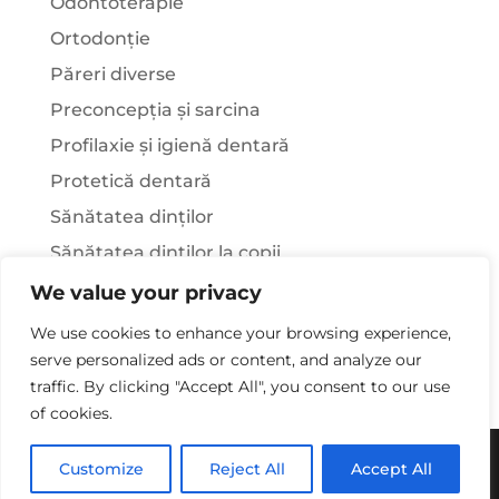
Odontoterapie
Ortodonție
Păreri diverse
Preconcepția și sarcina
Profilaxie și igienă dentară
Protetică dentară
Sănătatea dinților
Sănătatea dinților la copii
Știați că…?
We value your privacy
Tratamentul stomatologic la pacienții cu
We use cookies to enhance your browsing experience,
afecțiuni sistemice
serve personalized ads or content, and analyze our
traffic. By clicking "Accept All", you consent to our use
of cookies.
Copywriting© 2025 - Clinica Stomatologica Dr.
Customize
Reject All
Accept All
Laura Rusu. Toate drepturile rezervate.