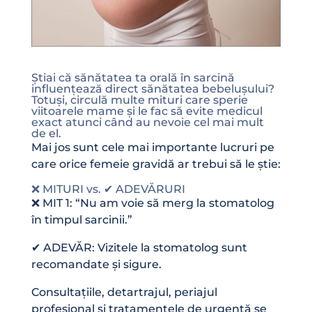
Știai că sănătatea ta orală în sarcină
influențează direct sănătatea bebelușului?
Totuși, circulă multe mituri care sperie
viitoarele mame și le fac să evite medicul
exact atunci când au nevoie cel mai mult
de el.
Mai jos sunt cele mai importante lucruri pe
care orice femeie gravidă ar trebui să le știe:
❌ MITURI vs. ✔ ADEVĂRURI
❌ MIT 1: “Nu am voie să merg la stomatolog
în timpul sarcinii.”
✔ ADEVĂR: Vizitele la stomatolog sunt
recomandate și sigure.
Consultațiile, detartrajul, periajul
profesional și tratamentele de urgență se