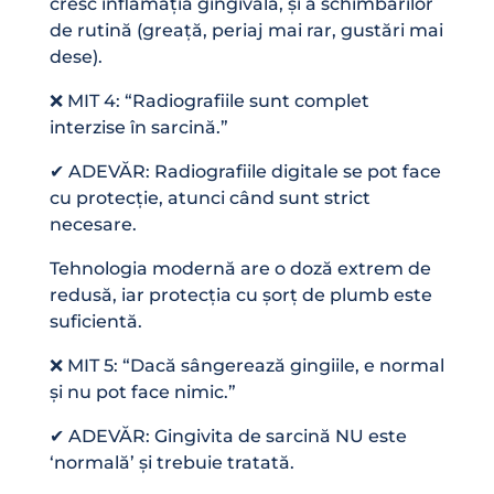
cresc inflamația gingivală, și a schimbărilor
de rutină (greață, periaj mai rar, gustări mai
dese).
❌ MIT 4: “Radiografiile sunt complet
interzise în sarcină.”
✔ ADEVĂR: Radiografiile digitale se pot face
cu protecție, atunci când sunt strict
necesare.
Tehnologia modernă are o doză extrem de
redusă, iar protecția cu șorț de plumb este
suficientă.
❌ MIT 5: “Dacă sângerează gingiile, e normal
și nu pot face nimic.”
✔ ADEVĂR: Gingivita de sarcină NU este
‘normală’ și trebuie tratată.