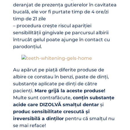
deranjat de prezența gutierelor în cavitatea
bucală, ele vor fi purtate timp de 4 ore/zi
timp de 21 zile
– procedura crește riscul apariției
sensibilității gingivale pe parcursul albirii
întrucât gelul poate ajunge în contact cu
parodonțiul.
Au apărut pe piață diferite produse de
albire ce constau în benzi, paste de dinți,
substanțe aplicate pe dinți de către
pacienți.
Mare grijă la aceste produse!
Multe sunt contrafăcute,
conțin substanțe
acide care DIZOLVĂ smalțul dentar
și
produc sensibilitate crescută și
ireversibilă a dinților
pentru că smalțul nu
se mai reface!