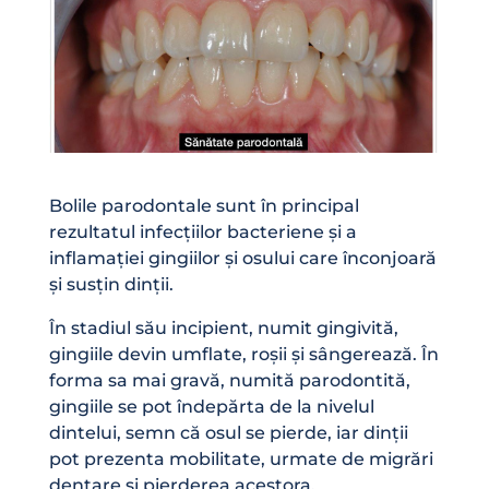
Bolile parodontale sunt în principal
rezultatul infecțiilor bacteriene și a
inflamației gingiilor și osului care înconjoară
și susțin dinții.
În stadiul său incipient, numit gingivită,
gingiile devin umflate, roșii și sângerează. În
forma sa mai gravă, numită parodontită,
gingiile se pot îndepărta de la nivelul
dintelui, semn că osul se pierde, iar dinții
pot prezenta mobilitate, urmate de migrări
dentare și pierderea acestora.