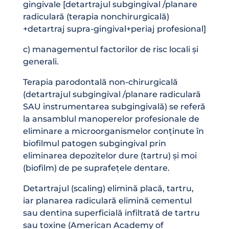
gingivale [detartrajul subgingival /planare
radiculară (terapia nonchirurgicală)
+detartraj supra-gingival+periaj profesional]
c) managementul factorilor de risc locali și
generali.
Terapia parodontală non-chirurgicală
(detartrajul subgingival /planare radiculară
SAU instrumentarea subgingivală) se referă
la ansamblul manoperelor profesionale de
eliminare a microorganismelor conținute în
biofilmul patogen subgingival prin
eliminarea depozitelor dure (tartru) și moi
(biofilm) de pe suprafețele dentare.
Detartrajul (scaling) elimină placă, tartru,
iar planarea radiculară elimină cementul
sau dentina superficială infiltrată de tartru
sau toxine (American Academy of