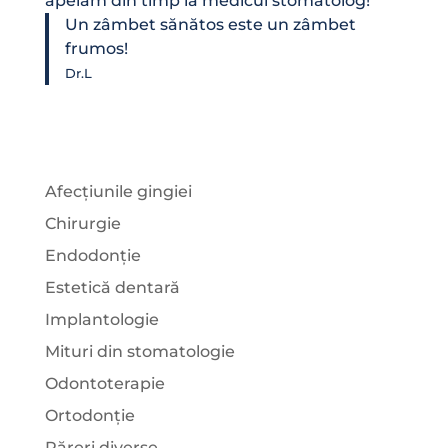
apelăm din timp la medicul stomatolog!
Un zâmbet sănătos este un zâmbet
frumos!
Dr.L
Afecțiunile gingiei
Chirurgie
Endodonție
Estetică dentară
Implantologie
Mituri din stomatologie
Odontoterapie
Ortodonție
Păreri diverse