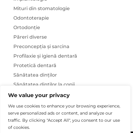
Mituri din stomatologie
Odontoterapie
Ortodonție
Păreri diverse
Preconcepția și sarcina
Profilaxie și igienă dentară
Protetică dentară
Sănătatea dinților
Sănătatea dinților la copii
Știați că…?
We value your privacy
Tratamentul stomatologic la pacienții cu
We use cookies to enhance your browsing experience,
afecțiuni sistemice
serve personalized ads or content, and analyze our
traffic. By clicking "Accept All", you consent to our use
of cookies.